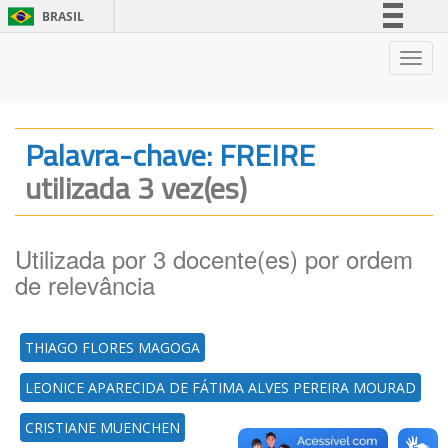
BRASIL
Simplifique!
Nave
Comunica BR
Participe
Acesso à informação
Palavra-chave: FREIRE
Legislação
utilizada 3 vez(es)
Canais
Utilizada por 3 docente(es) por ordem
de relevância
THIAGO FLORES MAGOGA
LEONICE APARECIDA DE FÁTIMA ALVES PEREIRA MOURAD
CRISTIANE MUENCHEN