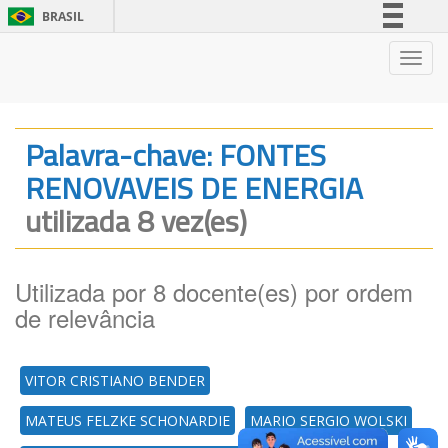
BRASIL
Simplifique!
Nave
Comunica BR
Participe
Acesso à informação
Palavra-chave: FONTES
Legislação
RENOVAVEIS DE ENERGIA
Canais
utilizada 8 vez(es)
Utilizada por 8 docente(es) por ordem
de relevância
VITOR CRISTIANO BENDER
MATEUS FELZKE SCHONARDIE
MARIO SERGIO WOLSKI