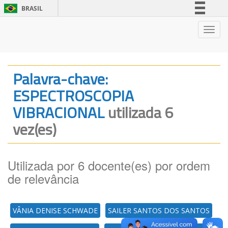
BRASIL
Simplifique!
Nave
Comunica BR
Participe
Acesso à informação
Palavra-chave:
Legislação
ESPECTROSCOPIA
Canais
VIBRACIONAL
utilizada 6
vez(es)
Utilizada por 6 docente(es) por ordem
de relevância
VÂNIA DENISE SCHWADE
SAILER SANTOS DOS SANTOS