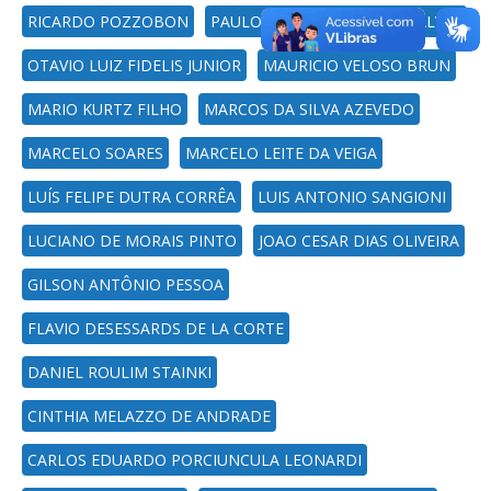
RICARDO POZZOBON
PAULO BAYARD DIAS GONCALVES
OTAVIO LUIZ FIDELIS JUNIOR
MAURICIO VELOSO BRUN
MARIO KURTZ FILHO
MARCOS DA SILVA AZEVEDO
MARCELO SOARES
MARCELO LEITE DA VEIGA
LUÍS FELIPE DUTRA CORRÊA
LUIS ANTONIO SANGIONI
LUCIANO DE MORAIS PINTO
JOAO CESAR DIAS OLIVEIRA
GILSON ANTÔNIO PESSOA
FLAVIO DESESSARDS DE LA CORTE
DANIEL ROULIM STAINKI
CINTHIA MELAZZO DE ANDRADE
CARLOS EDUARDO PORCIUNCULA LEONARDI