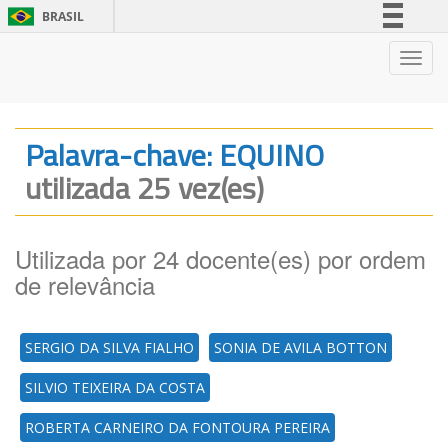
BRASIL
Simplifique!
Nave
Comunica BR
Participe
Acesso à informação
Palavra-chave: EQUINO
Legislação
utilizada 25 vez(es)
Canais
Utilizada por 24 docente(es) por ordem
de relevância
SERGIO DA SILVA FIALHO
SONIA DE AVILA BOTTON
SILVIO TEIXEIRA DA COSTA
ROBERTA CARNEIRO DA FONTOURA PEREIRA