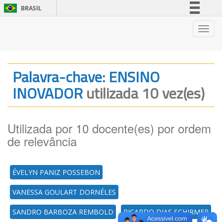
BRASIL
Simplifique!
Nave
Comunica BR
Participe
Acesso à informação
Palavra-chave: ENSINO
Legislação
INOVADOR
utilizada 10 vez(es)
Canais
Utilizada por 10 docente(es) por ordem
de relevância
ÉVELYN PANIZ POSSEBON
VANESSA GOULART DORNÉLES
SANDRO BARBOZA REMBOLD
RICARDO DIAS SCHIRMER