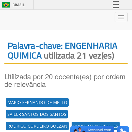
BRASIL
Simplifique!
Nave
Comunica BR
Participe
Acesso à informação
Palavra-chave: ENGENHARIA
Legislação
QUIMICA
utilizada 21 vez(es)
Canais
Utilizada por 20 docente(es) por ordem
de relevância
MARIO FERNANDO DE MELLO
SAILER SANTOS DOS SANTOS
RODRIGO CORDEIRO BOLZAN
RODOLFO RODRIGUES