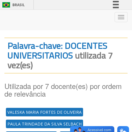
BRASIL
Simplifique!
Nave
Comunica BR
Participe
Acesso à informação
Palavra-chave: DOCENTES
Legislação
UNIVERSITARIOS
utilizada 7
Canais
vez(es)
Utilizada por 7 docente(es) por ordem
de relevância
VALESKA MARIA FORTES DE OLIVEIRA
PAULA TRINDADE DA SILVA SELBACH