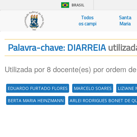
BRASIL
Todos
Santa
os campi
Maria
Palavra-chave: DIARREIA
utilizad
Utilizada por 8 docente(es) por ordem de
EDUARDO FURTADO FLORES
MARCELO SOARES
LIZIANE
BERTA MARIA HEINZMANN
ARLEI RODRIGUES BONET DE 