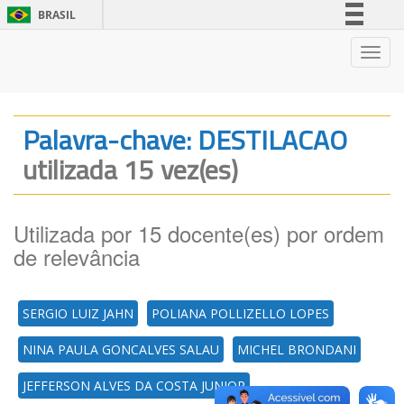
BRASIL
Simplifique!
Nave
Comunica BR
Participe
Acesso à informação
Palavra-chave: DESTILACAO
Legislação
utilizada 15 vez(es)
Canais
Utilizada por 15 docente(es) por ordem
de relevância
SERGIO LUIZ JAHN
POLIANA POLLIZELLO LOPES
NINA PAULA GONCALVES SALAU
MICHEL BRONDANI
JEFFERSON ALVES DA COSTA JUNIOR