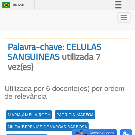
BRASIL
Simplifique!
Nave
Comunica BR
Participe
Acesso à informação
Palavra-chave: CELULAS
Legislação
SANGUINEAS
utilizada 7
Canais
vez(es)
Utilizada por 6 docente(es) por ordem
de relevância
MARIA AMELIA ROTH
PATRICIA MAREGA
NILDA BERENICE DE VARGAS BARBOSA