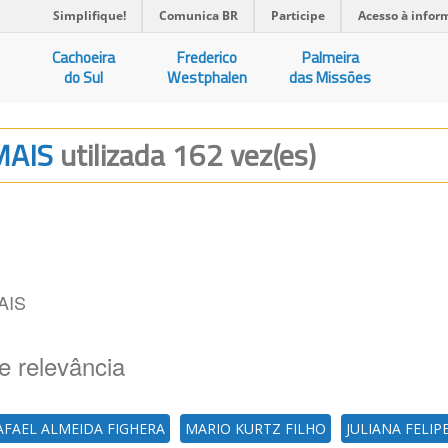
Simplifique!
Comunica BR
Participe
Acesso à infor
Cachoeira
Frederico
Palmeira
do Sul
Westphalen
das Missões
MAIS
utilizada 162 vez(es)
AIS
e relevância
AFAEL ALMEIDA FIGHERA
MARIO KURTZ FILHO
JULIANA FELI