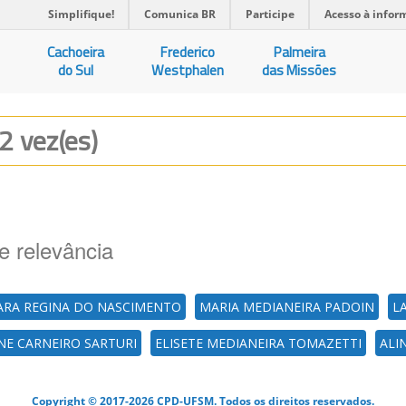
Simplifique!
Comunica BR
Participe
Acesso à infor
Cachoeira
Frederico
Palmeira
do Sul
Westphalen
das Missões
2 vez(es)
e relevância
RA REGINA DO NASCIMENTO
MARIA MEDIANEIRA PADOIN
L
NE CARNEIRO SARTURI
ELISETE MEDIANEIRA TOMAZETTI
ALI
Copyright © 2017-2026 CPD-UFSM. Todos os direitos reservados.