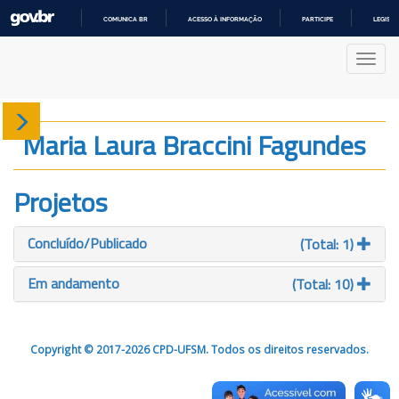
COMUNICA BR
ACESSO À INFORMAÇÃO
PARTICIPE
LEGISL
IR
PARA
Nave
O
CONTEÚDO
Sobre
Maria Laura Braccini Fagundes
Produção
Projetos
Projetos
Concluído/Publicado
(Total: 1)
Gráficos
Em andamento
(Total: 10)
Copyright © 2017-2026 CPD-UFSM. Todos os direitos reservados.