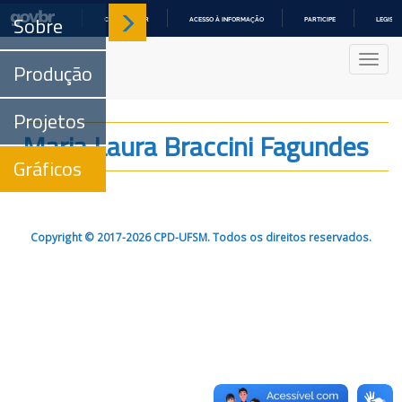
Sobre
COMUNICA BR
ACESSO À INFORMAÇÃO
PARTICIPE
LEGISL
IR
PARA
Nave
O
Produção
CONTEÚDO
Projetos
Maria Laura Braccini Fagundes
Gráficos
Copyright © 2017-2026 CPD-UFSM. Todos os direitos reservados.