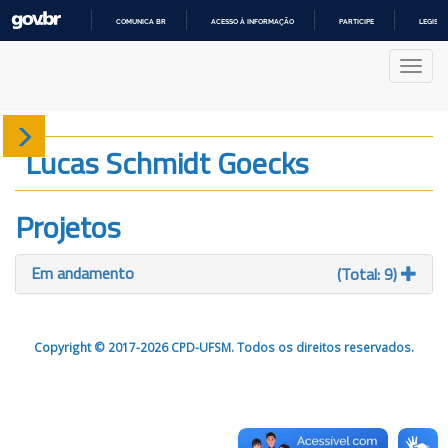
COMUNICA BR
ACESSO À INFORMAÇÃO
PARTICIPE
LEGISL
IR
PARA
Nave
O
CONTEÚDO
Sobre
Lucas Schmidt Goecks
Produção
Projetos
Projetos
Em andamento
(Total: 9)
Gráficos
Copyright © 2017-2026 CPD-UFSM. Todos os direitos reservados.