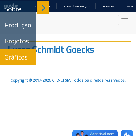
Sobre
COMUNICA BR
ACESSO À INFORMAÇÃO
PARTICIPE
LEGISL
IR
PARA
Nave
O
Produção
CONTEÚDO
Projetos
Lucas Schmidt Goecks
Gráficos
Copyright © 2017-2026 CPD-UFSM. Todos os direitos reservados.