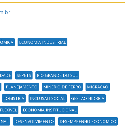
m.br
NÔMICA
ECONOMIA INDUSTRIAL
EDADE
SEPETS
RIO GRANDE DO SUL
PLANEJAMENTO
MINERIO DE FERRO
MIGRACAO
LOGISTICA
INCLUSAO SOCIAL
GESTAO HIDRICA
FLEXIVEL
ECONOMIA INSTITUCIONAL
ONAL
DESENVOLVIMENTO
DESEMPRENHO ECONOMICO