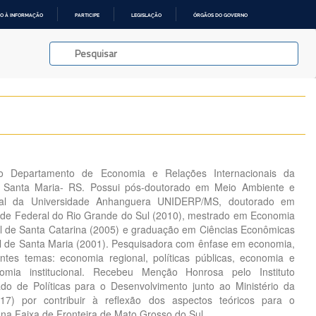
O À INFORMAÇÃO
PARTICIPE
LEGISLAÇÃO
ÓRGÃOS DO GOVERNO
do Departamento de Economia e Relações Internacionais da
e Santa Maria- RS. Possui pós-doutorado em Meio Ambiente e
nal da Universidade Anhanguera UNIDERP/MS, doutorado em
ade Federal do Rio Grande do Sul (2010), mestrado em Economia
l de Santa Catarina (2005) e graduação em Ciências Econômicas
l de Santa Maria (2001). Pesquisadora com ênfase em economia,
ntes temas: economia regional, políticas públicas, economia e
mia institucional. Recebeu Menção Honrosa pelo Instituto
ado de Políticas para o Desenvolvimento junto ao Ministério da
017) por contribuir à reflexão dos aspectos teóricos para o
 na Faixa de Fronteira de Mato Grosso do Sul.