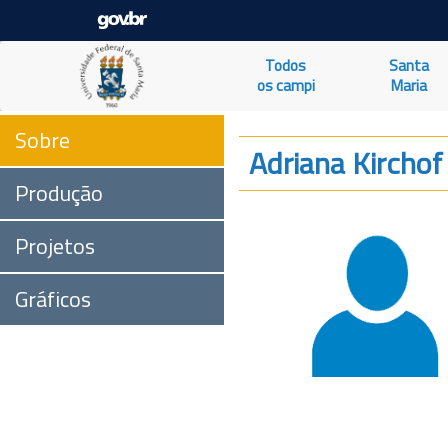
Todos
Santa
os campi
Maria
Sobre
Adriana Kircho
Produção
Projetos
Gráficos