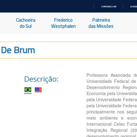
COMUNICA BR
ACESS
IR
PARA
Cachoeira
Frederico
Palmeira
O
CONTEÚDO
do Sul
Westphalen
das Missões
f De Brum
Professora Associada 
Descrição:
Universidade Federal d
Desenvolvimento Regio
Economia pela Universid
pela Universidade Federa
pela Universidade Federa
principalmente nos segui
meio ambiente e econo
Internacional Celso Furt
Integração Regional (2
desenvolvimento regional