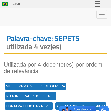
BRASIL
Simplifique!
Nave
Comunica BR
Participe
Acesso à informação
Palavra-chave: SEPETS
Legislação
utilizada 4 vez(es)
Canais
Utilizada por 4 docente(es) por ordem
de relevância
SIBELE VASCONCELOS DE OLIVEIRA
RITA INES PAETZHOLD PAULI
EDNALVA FELIX DAS NEVES
ADRIANA KIRCHOF DE BRUM