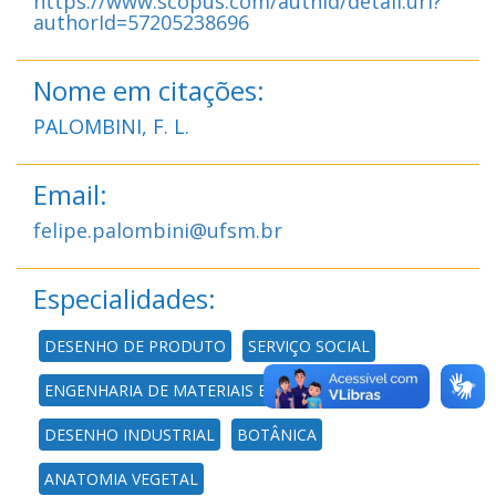
https://www.scopus.com/authid/detail.uri?
authorId=57205238696
Nome em citações:
PALOMBINI, F. L.
Email:
felipe.palombini@ufsm.br
Especialidades:
DESENHO DE PRODUTO
SERVIÇO SOCIAL
ENGENHARIA DE MATERIAIS E METALÚRGICA
DESENHO INDUSTRIAL
BOTÂNICA
ANATOMIA VEGETAL