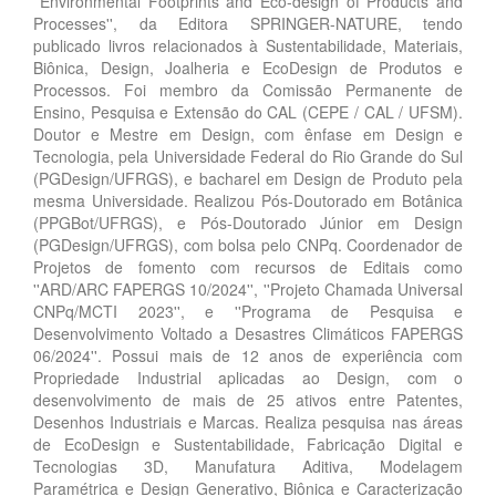
''Environmental Footprints and Eco-design of Products and
Processes'', da Editora SPRINGER-NATURE, tendo
publicado livros relacionados à Sustentabilidade, Materiais,
Biônica, Design, Joalheria e EcoDesign de Produtos e
Processos. Foi membro da Comissão Permanente de
Ensino, Pesquisa e Extensão do CAL (CEPE / CAL / UFSM).
Doutor e Mestre em Design, com ênfase em Design e
Tecnologia, pela Universidade Federal do Rio Grande do Sul
(PGDesign/UFRGS), e bacharel em Design de Produto pela
mesma Universidade. Realizou Pós-Doutorado em Botânica
(PPGBot/UFRGS), e Pós-Doutorado Júnior em Design
(PGDesign/UFRGS), com bolsa pelo CNPq. Coordenador de
Projetos de fomento com recursos de Editais como
''ARD/ARC FAPERGS 10/2024'', ''Projeto Chamada Universal
CNPq/MCTI 2023'', e ''Programa de Pesquisa e
Desenvolvimento Voltado a Desastres Climáticos FAPERGS
06/2024''. Possui mais de 12 anos de experiência com
Propriedade Industrial aplicadas ao Design, com o
desenvolvimento de mais de 25 ativos entre Patentes,
Desenhos Industriais e Marcas. Realiza pesquisa nas áreas
de EcoDesign e Sustentabilidade, Fabricação Digital e
Tecnologias 3D, Manufatura Aditiva, Modelagem
Paramétrica e Design Generativo, Biônica e Caracterização