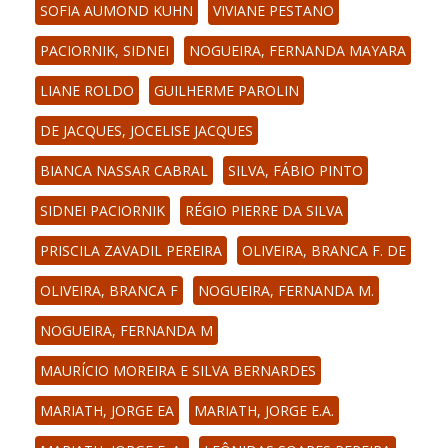
SOFIA AUMOND KUHN
VIVIANE PESTANO
PACIORNIK, SIDNEI
NOGUEIRA, FERNANDA MAYARA
LIANE ROLDO
GUILHERME PAROLIN
DE JACQUES, JOCELISE JACQUES
BIANCA NASSAR CABRAL
SILVA, FÁBIO PINTO
SIDNEI PACIORNIK
RÉGIO PIERRE DA SILVA
PRISCILA ZAVADIL PEREIRA
OLIVEIRA, BRANCA F. DE
OLIVEIRA, BRANCA F
NOGUEIRA, FERNANDA M.
NOGUEIRA, FERNANDA M
MAURÍCIO MOREIRA E SILVA BERNARDES
MARIATH, JORGE EA
MARIATH, JORGE E.A.