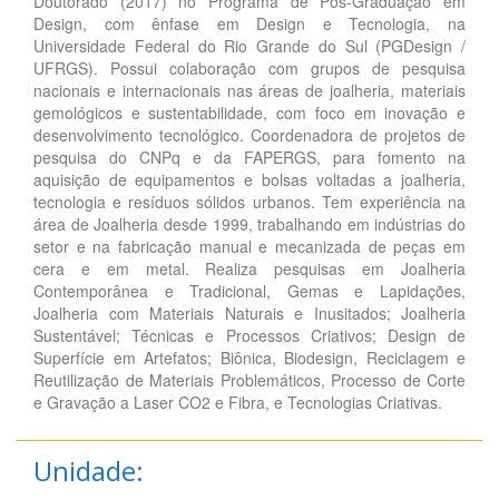
Doutorado (2017) no Programa de Pós-Graduação em
Design, com ênfase em Design e Tecnologia, na
Universidade Federal do Rio Grande do Sul (PGDesign /
UFRGS). Possui colaboração com grupos de pesquisa
nacionais e internacionais nas áreas de joalheria, materiais
gemológicos e sustentabilidade, com foco em inovação e
desenvolvimento tecnológico. Coordenadora de projetos de
pesquisa do CNPq e da FAPERGS, para fomento na
aquisição de equipamentos e bolsas voltadas a joalheria,
tecnologia e resíduos sólidos urbanos. Tem experiência na
área de Joalheria desde 1999, trabalhando em indústrias do
setor e na fabricação manual e mecanizada de peças em
cera e em metal. Realiza pesquisas em Joalheria
Contemporânea e Tradicional, Gemas e Lapidações,
Joalheria com Materiais Naturais e Inusitados; Joalheria
Sustentável; Técnicas e Processos Criativos; Design de
Superfície em Artefatos; Biônica, Biodesign, Reciclagem e
Reutilização de Materiais Problemáticos, Processo de Corte
e Gravação a Laser CO2 e Fibra, e Tecnologias Criativas.
Unidade: