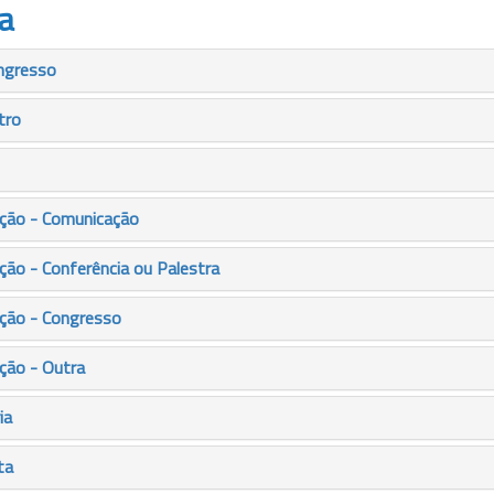
a
ngresso
tro
ção - Comunicação
ão - Conferência ou Palestra
ção - Congresso
ção - Outra
ia
ta