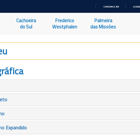
COMUNICA BR
ACESS
IR
PARA
Cachoeira
Frederico
Palmeira
O
CONTEÚDO
do Sul
Westphalen
das Missões
eu
ráfica
leto
mo
mo Expandido