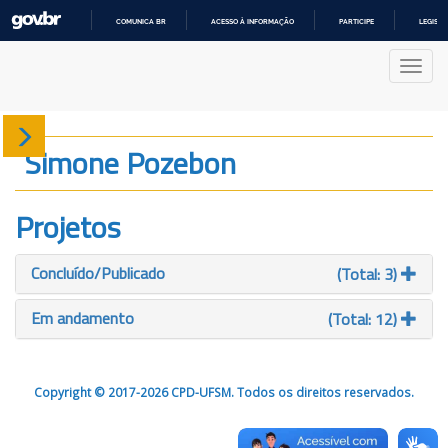
COMUNICA BR
ACESSO À INFORMAÇÃO
PARTICIPE
LEGISL
IR
PARA
Nave
O
CONTEÚDO
Sobre
Simone Pozebon
Produção
Projetos
Projetos
Concluído/Publicado
(Total: 3)
Gráficos
Em andamento
(Total: 12)
Copyright © 2017-2026 CPD-UFSM. Todos os direitos reservados.