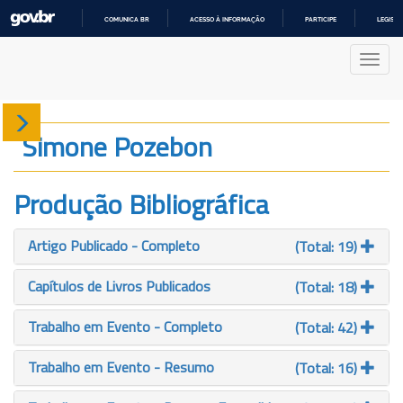
COMUNICA BR
ACESSO À INFORMAÇÃO
PARTICIPE
LEGISL
IR
PARA
Nave
O
CONTEÚDO
Sobre
Simone Pozebon
Produção
Produção Bibliográfica
Projetos
Artigo Publicado - Completo
(Total: 19)
Gráficos
Capítulos de Livros Publicados
(Total: 18)
Trabalho em Evento - Completo
(Total: 42)
Trabalho em Evento - Resumo
(Total: 16)