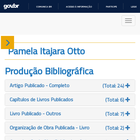
COMUNICA BR
ACESSO À INFORMAÇÃO
PARTICIPE
LEGISL
IR
PARA
Nave
O
CONTEÚDO
Sobre
Pamela Itajara Otto
Produção
Produção Bibliográfica
Projetos
Artigo Publicado - Completo
(Total: 24)
Gráficos
Capítulos de Livros Publicados
(Total: 6)
Livro Publicado - Outros
(Total: 7)
Organização de Obra Publicada - Livro
(Total: 2)