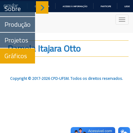
Sobre
COMUNICA BR
ACESSO À INFORMAÇÃO
PARTICIPE
LEGISL
IR
PARA
Nave
O
Produção
CONTEÚDO
Projetos
Pamela Itajara Otto
Gráficos
Copyright © 2017-2026 CPD-UFSM. Todos os direitos reservados.