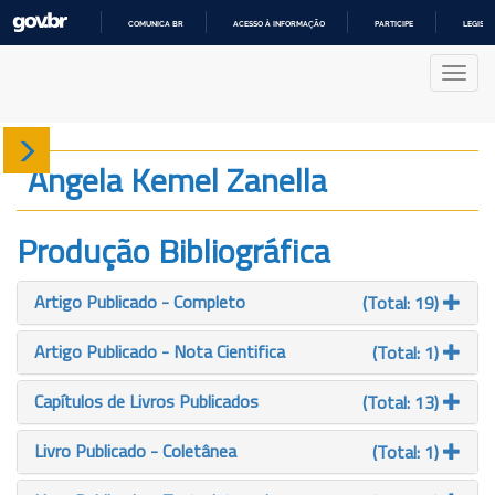
COMUNICA BR
ACESSO À INFORMAÇÃO
PARTICIPE
LEGISL
IR
PARA
Nave
O
CONTEÚDO
Sobre
Angela Kemel Zanella
Produção
Produção Bibliográfica
Projetos
Artigo Publicado - Completo
(Total: 19)
Gráficos
Artigo Publicado - Nota Cientifica
(Total: 1)
Capítulos de Livros Publicados
(Total: 13)
Livro Publicado - Coletânea
(Total: 1)