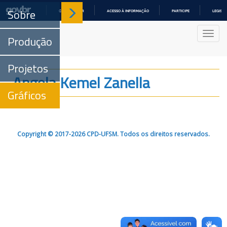
Sobre
COMUNICA BR
ACESSO À INFORMAÇÃO
PARTICIPE
LEGISL
IR
PARA
Nave
O
Produção
CONTEÚDO
Projetos
Angela Kemel Zanella
Gráficos
Copyright © 2017-2026 CPD-UFSM. Todos os direitos reservados.