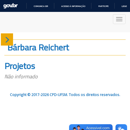
COMUNICA BR
ACESSO À INFORMAÇÃO
PARTICIPE
LEGISL
IR
PARA
Nave
O
CONTEÚDO
Sobre
Bárbara Reichert
Produção
Projetos
Projetos
Não informado
Gráficos
Copyright © 2017-2026 CPD-UFSM. Todos os direitos reservados.