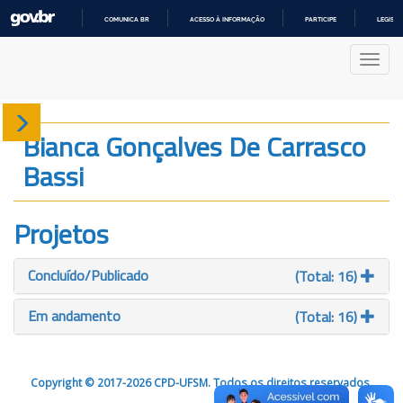
COMUNICA BR
ACESSO À INFORMAÇÃO
PARTICIPE
LEGISL
IR
PARA
Nave
O
CONTEÚDO
Sobre
Bianca Gonçalves De Carrasco
Bassi
Produção
Projetos
Projetos
Gráficos
Concluído/Publicado
(Total: 16)
Em andamento
(Total: 16)
Copyright © 2017-2026 CPD-UFSM. Todos os direitos reservados.