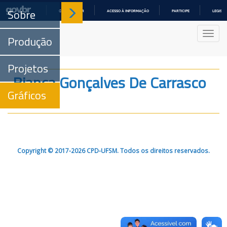
Sobre
COMUNICA BR
ACESSO À INFORMAÇÃO
PARTICIPE
LEGISL
IR
PARA
Nave
O
Produção
CONTEÚDO
Projetos
Bianca Gonçalves De Carrasco
Gráficos
Bassi
Copyright © 2017-2026 CPD-UFSM. Todos os direitos reservados.