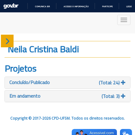
COMUNICA BR
ACESSO À INFORMAÇÃO
PARTICIPE
LEGISL
IR
PARA
Nave
O
CONTEÚDO
Sobre
Neila Cristina Baldi
Produção
Projetos
Projetos
Concluído/Publicado
(Total: 24)
Gráficos
Em andamento
(Total: 3)
Copyright © 2017-2026 CPD-UFSM. Todos os direitos reservados.