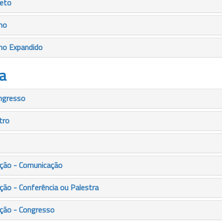
leto
mo
mo Expandido
a
ngresso
tro
ção - Comunicação
ão - Conferência ou Palestra
ção - Congresso