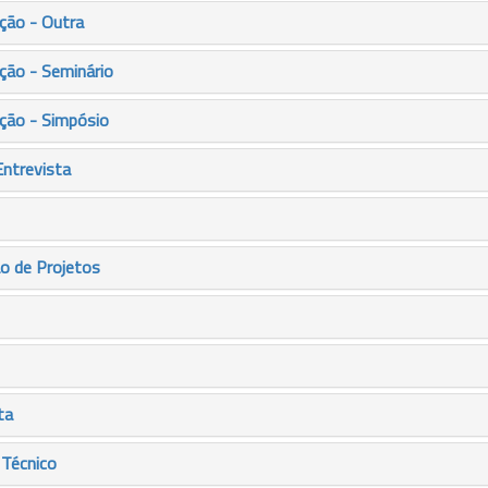
ção - Outra
ção - Seminário
ção - Simpósio
Entrevista
ão de Projetos
ta
 Técnico