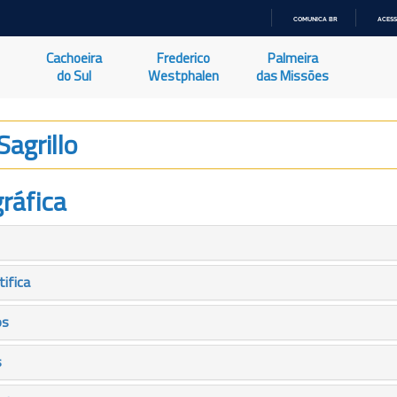
COMUNICA BR
ACESS
IR
PARA
Cachoeira
Frederico
Palmeira
O
CONTEÚDO
do Sul
Westphalen
das Missões
Sagrillo
ráfica
tifica
os
s