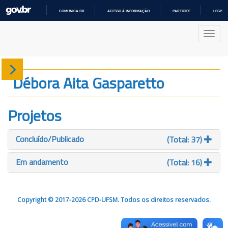
COMUNICA BR
ACESSO À INFORMAÇÃO
PARTICIPE
LEGISL
IR
PARA
Nave
O
CONTEÚDO
Sobre
Débora Aita Gasparetto
Produção
Projetos
Projetos
Concluído/Publicado
(Total: 37)
Gráficos
Em andamento
(Total: 16)
Copyright © 2017-2026 CPD-UFSM. Todos os direitos reservados.