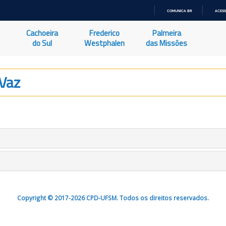
COMUNICA BR
ACESS
IR
PARA
Cachoeira
Frederico
Palmeira
O
CONTEÚDO
do Sul
Westphalen
das Missões
Vaz
Copyright © 2017-2026 CPD-UFSM. Todos os direitos reservados.