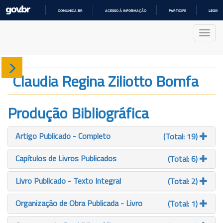
COMUNICA BR
ACESSO À INFORMAÇÃO
PARTICIPE
LEGISL
IR
PARA
Nave
O
CONTEÚDO
Sobre
Claudia Regina Ziliotto Bomfa
Produção
Produção Bibliográfica
Projetos
Artigo Publicado - Completo
(Total: 19)
Gráficos
Capítulos de Livros Publicados
(Total: 6)
Livro Publicado - Texto Integral
(Total: 2)
Organização de Obra Publicada - Livro
(Total: 1)