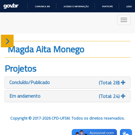
COMUNICA BR
ACESSO À INFORMAÇÃO
PARTICIPE
LEGISL
IR
PARA
Nave
O
CONTEÚDO
Sobre
Magda Aita Monego
Produção
Projetos
Projetos
Concluído/Publicado
(Total: 28)
Gráficos
Em andamento
(Total: 24)
Copyright © 2017-2026 CPD-UFSM. Todos os direitos reservados.