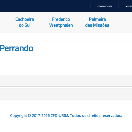
COMUNICA BR
ACESS
IR
PARA
Cachoeira
Frederico
Palmeira
O
CONTEÚDO
do Sul
Westphalen
das Missões
 Perrando
Copyright © 2017-2026 CPD-UFSM. Todos os direitos reservados.