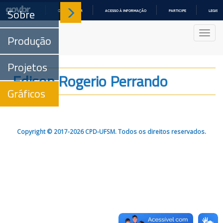
Sobre
COMUNICA BR
ACESSO À INFORMAÇÃO
PARTICIPE
LEGISL
IR
PARA
Nave
O
Produção
CONTEÚDO
Projetos
Edison Rogerio Perrando
Gráficos
Copyright © 2017-2026 CPD-UFSM. Todos os direitos reservados.