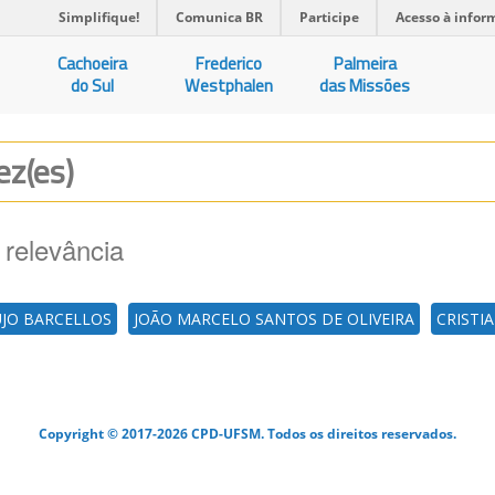
Simplifique!
Comunica BR
Participe
Acesso à infor
Cachoeira
Frederico
Palmeira
do Sul
Westphalen
das Missões
ez(es)
 relevância
UJO BARCELLOS
JOÃO MARCELO SANTOS DE OLIVEIRA
CRISTI
Copyright © 2017-2026 CPD-UFSM. Todos os direitos reservados.