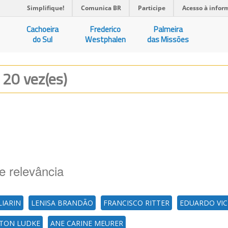
Simplifique!
Comunica BR
Participe
Acesso à infor
Cachoeira
Frederico
Palmeira
do Sul
Westphalen
das Missões
a 20 vez(es)
e relevância
LIARIN
LENISA BRANDÃO
FRANCISCO RITTER
EDUARDO VIC
RTON LUDKE
ANE CARINE MEURER