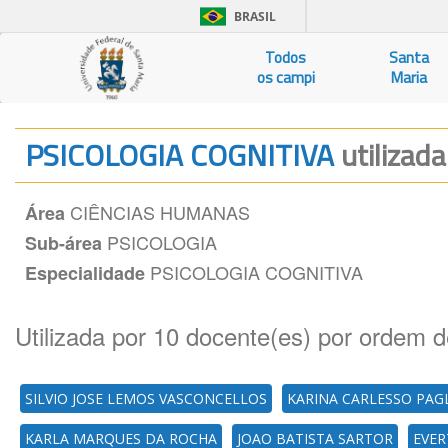
BRASIL
Todos
Santa
os campi
Maria
PSICOLOGIA COGNITIVA
utilizad
CIÊNCIAS HUMANAS
Área
PSICOLOGIA
Sub-área
PSICOLOGIA COGNITIVA
Especialidade
Utilizada por 10 docente(es) por ordem d
SILVIO JOSE LEMOS VASCONCELLOS
KARINA CARLESSO PAG
KARLA MARQUES DA ROCHA
JOAO BATISTA SARTOR
EVE