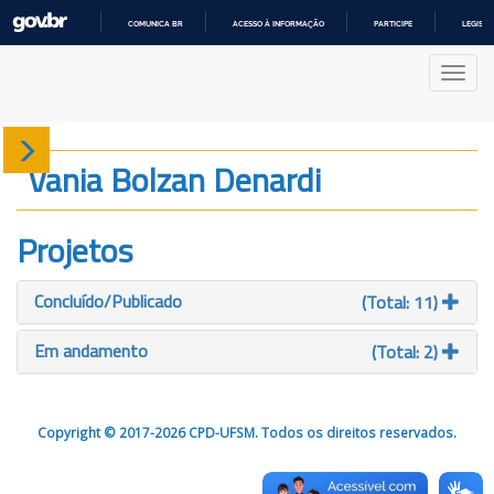
COMUNICA BR
ACESSO À INFORMAÇÃO
PARTICIPE
LEGISL
IR
PARA
Nave
O
CONTEÚDO
Sobre
Vania Bolzan Denardi
Produção
Projetos
Projetos
Concluído/Publicado
(Total: 11)
Gráficos
Em andamento
(Total: 2)
Copyright © 2017-2026 CPD-UFSM. Todos os direitos reservados.