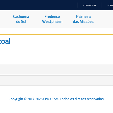
COMUNICA BR
ACESS
IR
PARA
Cachoeira
Frederico
Palmeira
O
CONTEÚDO
do Sul
Westphalen
das Missões
coal
Copyright © 2017-2026 CPD-UFSM. Todos os direitos reservados.