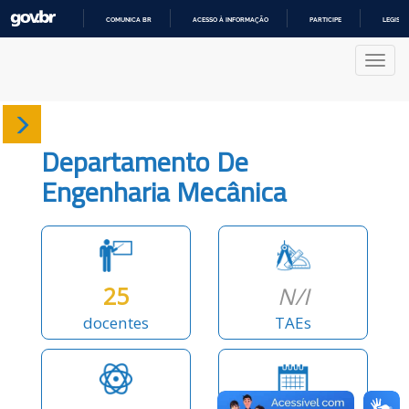
COMUNICA BR
ACESSO À INFORMAÇÃO
PARTICIPE
LEGISL
IR
PARA
Nave
O
CONTEÚDO
Sobre
Departamento De
Docentes
Engenharia Mecânica
Produções
Projetos
25
N/I
docentes
TAEs