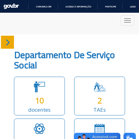
COMUNICA BR
ACESSO À INFORMAÇÃO
PARTICIPE
LEGISL
IR
PARA
Nave
O
CONTEÚDO
Sobre
Departamento De Serviço
Docentes
Social
Produções
Projetos
10
2
docentes
TAEs