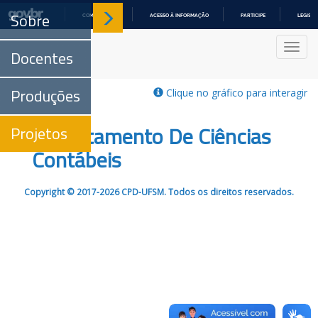
Sobre
COMUNICA BR
ACESSO À INFORMAÇÃO
PARTICIPE
LEGISL
IR
PARA
Nave
O
Docentes
CONTEÚDO
Produções
Clique no gráfico para interagir
Departamento De Ciências
Projetos
Contábeis
Copyright © 2017-2026 CPD-UFSM. Todos os direitos reservados.