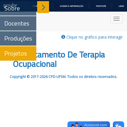
Sobre
COMUNICA BR
ACESSO À INFORMAÇÃO
PARTICIPE
LEGISL
IR
PARA
Nave
O
Docentes
CONTEÚDO
Produções
Clique no gráfico para interagir
Departamento De Terapia
Projetos
Ocupacional
Copyright © 2017-2026 CPD-UFSM. Todos os direitos reservados.