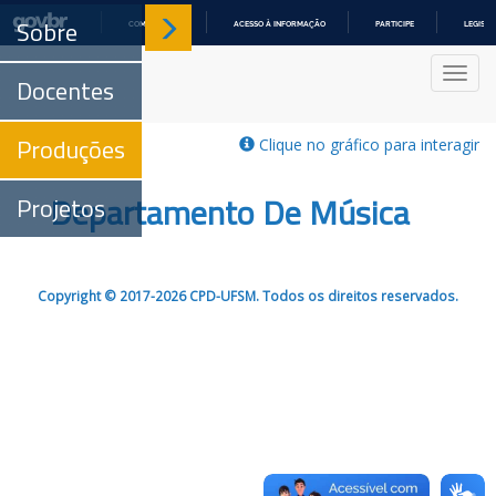
Sobre
COMUNICA BR
ACESSO À INFORMAÇÃO
PARTICIPE
LEGISL
IR
PARA
Nave
O
Docentes
CONTEÚDO
Produções
Clique no gráfico para interagir
Departamento De Música
Projetos
Copyright © 2017-2026 CPD-UFSM. Todos os direitos reservados.