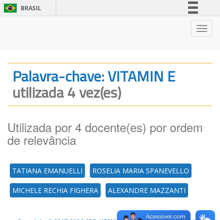
BRASIL
Simplifique!
Nave
Comunica BR
Participe
Acesso à informação
Palavra-chave: VITAMIN E
Legislação
utilizada 4 vez(es)
Canais
Utilizada por 4 docente(es) por ordem
de relevância
TATIANA EMANUELLI
ROSELIA MARIA SPANEVELLO
MICHELE RECHIA FIGHERA
ALEXANDRE MAZZANTI