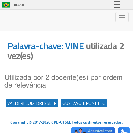
BRASIL
Simplifique!
Nave
Comunica BR
Participe
Acesso à informação
Palavra-chave: VINE
utilizada 2
Legislação
vez(es)
Canais
Utilizada por 2 docente(es) por ordem
de relevância
VALDERI LUIZ DRESSLER
GUSTAVO BRUNETTO
Copyright © 2017-2026 CPD-UFSM. Todos os direitos reservados.