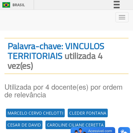
BRASIL
Simplifique!
Nave
Comunica BR
Participe
Acesso à informação
Palavra-chave: VINCULOS
Legislação
TERRITORIAIS
utilizada 4
Canais
vez(es)
Utilizada por 4 docente(es) por ordem
de relevância
MARCELO CERVO CHELOTTI
CLEDER FONTANA
CESAR DE DAVID
CAROLINE CILIANE CERETTA